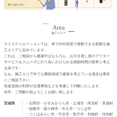
Area
施工エリア
ライズクリエーションでは、車で60分程度で移動できる範囲を施
工エリアと定めています。
これは、ご相談から建築中はもちろん、お引き渡し後のアフター
サービスをスムーズに行う為にかけられる移動時間の限界と考え
る為です。
なお、施工エリア外でも隣接地域で建築を考えている場合は事前
にご相談下さい。
高速道路の利用や交通事情などを考慮して判断いたします。
何卒、ご理解の程よろしくお願い致します。
茨城県
・石岡市
・かすみがうら市
・土浦市
・阿見町
・美浦村
・稲敷市
・龍ケ崎市
・牛久市
・つくば市
・つくばみらい市
・守谷市
・取手市
・利根町
・河内町