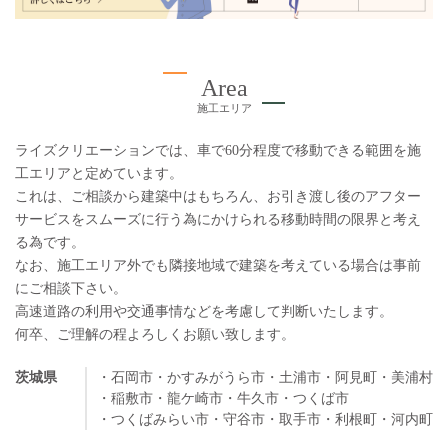
Area
施工エリア
ライズクリエーションでは、車で60分程度で移動できる範囲を施
工エリアと定めています。
これは、ご相談から建築中はもちろん、お引き渡し後のアフター
サービスをスムーズに行う為にかけられる移動時間の限界と考え
る為です。
なお、施工エリア外でも隣接地域で建築を考えている場合は事前
にご相談下さい。
高速道路の利用や交通事情などを考慮して判断いたします。
何卒、ご理解の程よろしくお願い致します。
茨城県
・石岡市
・かすみがうら市
・土浦市
・阿見町
・美浦村
・稲敷市
・龍ケ崎市
・牛久市
・つくば市
・つくばみらい市
・守谷市
・取手市
・利根町
・河内町