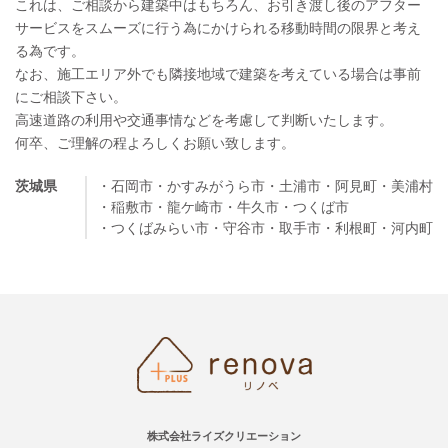
これは、ご相談から建築中はもちろん、お引き渡し後のアフター
サービスをスムーズに行う為にかけられる移動時間の限界と考え
る為です。
なお、施工エリア外でも隣接地域で建築を考えている場合は事前
にご相談下さい。
高速道路の利用や交通事情などを考慮して判断いたします。
何卒、ご理解の程よろしくお願い致します。
茨城県
・石岡市
・かすみがうら市
・土浦市
・阿見町
・美浦村
・稲敷市
・龍ケ崎市
・牛久市
・つくば市
・つくばみらい市
・守谷市
・取手市
・利根町
・河内町
株式会社ライズクリエーション