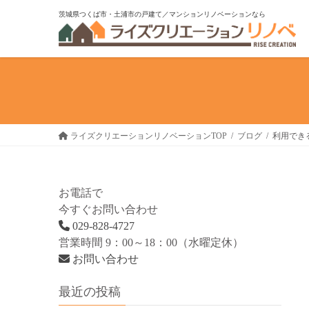
コ
ナ
茨城県つくば市・土浦市の戸建て／マンションリノベーションなら
ン
ビ
テ
ゲ
ン
ー
ツ
シ
へ
ョ
ス
ン
キ
に
ライズクリエーションリノベーションTOP
ブログ
利用でき
ッ
移
プ
動
お電話で
今すぐお問い合わせ
029-828-4727
営業時間 9：00～18：00（水曜定休）
お問い合わせ
最近の投稿