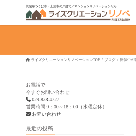
コ
ナ
茨城県つくば市・土浦市の戸建て／マンションリノベーションなら
ン
ビ
テ
ゲ
ン
ー
ツ
シ
へ
ョ
ス
ン
キ
に
ライズクリエーションリノベーションTOP
ブログ
開催中の
ッ
移
プ
動
お電話で
今すぐお問い合わせ
029-828-4727
営業時間 9：00～18：00（水曜定休）
お問い合わせ
最近の投稿