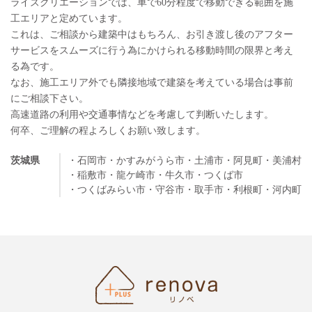
ライズクリエーションでは、車で60分程度で移動できる範囲を施
工エリアと定めています。
これは、ご相談から建築中はもちろん、お引き渡し後のアフター
サービスをスムーズに行う為にかけられる移動時間の限界と考え
る為です。
なお、施工エリア外でも隣接地域で建築を考えている場合は事前
にご相談下さい。
高速道路の利用や交通事情などを考慮して判断いたします。
何卒、ご理解の程よろしくお願い致します。
茨城県
・石岡市
・かすみがうら市
・土浦市
・阿見町
・美浦村
・稲敷市
・龍ケ崎市
・牛久市
・つくば市
・つくばみらい市
・守谷市
・取手市
・利根町
・河内町