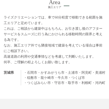
Area
施工エリア
ライズクリエーションでは、車で60分程度で移動できる範囲を施
工エリアと定めています。
これは、ご相談から建築中はもちろん、お引き渡し後のアフター
サービスをスムーズに行う為にかけられる移動時間の限界と考え
る為です。
なお、施工エリア外でも隣接地域で建築を考えている場合は事前
にご相談下さい。
高速道路の利用や交通事情などを考慮して判断いたします。
何卒、ご理解の程よろしくお願い致します。
茨城県
・石岡市
・かすみがうら市
・土浦市
・阿見町
・美浦村
・稲敷市
・龍ケ崎市
・牛久市
・つくば市
・つくばみらい市
・守谷市
・取手市
・利根町
・河内町