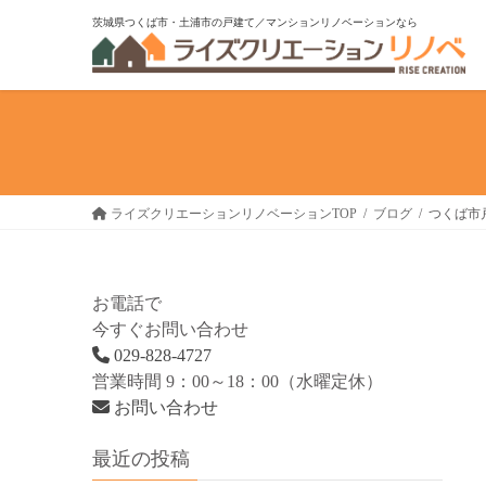
コ
ナ
茨城県つくば市・土浦市の戸建て／マンションリノベーションなら
ン
ビ
テ
ゲ
ン
ー
ツ
シ
へ
ョ
ス
ン
キ
に
ライズクリエーションリノベーションTOP
ブログ
つくば市
ッ
移
プ
動
お電話で
今すぐお問い合わせ
029-828-4727
営業時間 9：00～18：00（水曜定休）
お問い合わせ
最近の投稿