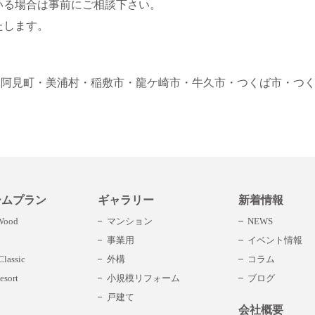
いる場合は事前にご相談下さい。
たします。
・阿見町
・美浦村
・稲敷市
・龍ケ崎市
・牛久市
・つくば市
・つ
ームプラン
ギャラリー
新着情報
 Wood
マンション
NEWS
事業用
イベント情報
lassic
外構
コラム
esort
小規模リフォーム
ブログ
戸建て
会社概要