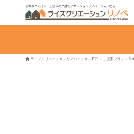
コ
ナ
茨城県つくば市・土浦市の戸建て／マンションリノベーションなら
ン
ビ
テ
ゲ
ン
ー
ツ
シ
へ
ョ
ス
ン
キ
に
ライズクリエーションリノベーションTOP
ご提案プラン
Nat
ッ
移
プ
動