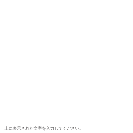
名前
*
メール
*
サイト
次回のコメントで使用するためブラウザーに自分の名前、メール
アドレス、サイトを保存する。
上に表示された文字を入力してください。