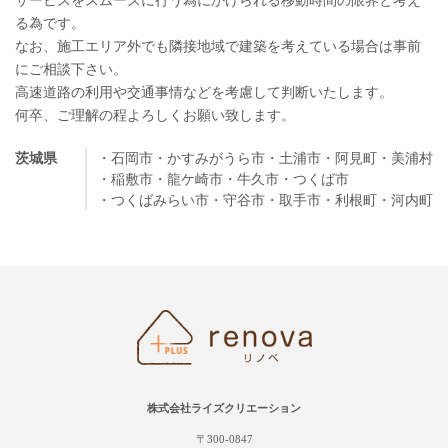
サービスをスムーズに行う為にかけられる移動時間の限界と考え
る為です。
なお、施工エリア外でも隣接地域で建築を考えている場合は事前
にご相談下さい。
高速道路の利用や交通事情などを考慮して判断いたします。
何卒、ご理解の程よろしくお願い致します。
茨城県
・石岡市
・かすみがうら市
・土浦市
・阿見町
・美浦村
・稲敷市
・龍ケ崎市
・牛久市
・つくば市
・つくばみらい市
・守谷市
・取手市
・利根町
・河内町
株式会社ライズクリエーション
〒300-0847