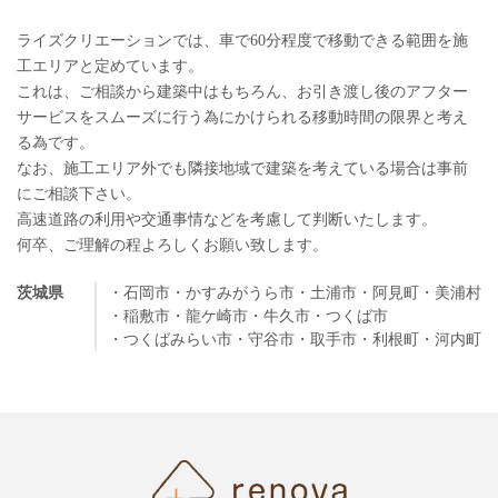
ライズクリエーションでは、車で60分程度で移動できる範囲を施
工エリアと定めています。
これは、ご相談から建築中はもちろん、お引き渡し後のアフター
サービスをスムーズに行う為にかけられる移動時間の限界と考え
る為です。
なお、施工エリア外でも隣接地域で建築を考えている場合は事前
にご相談下さい。
高速道路の利用や交通事情などを考慮して判断いたします。
何卒、ご理解の程よろしくお願い致します。
茨城県
・石岡市
・かすみがうら市
・土浦市
・阿見町
・美浦村
・稲敷市
・龍ケ崎市
・牛久市
・つくば市
・つくばみらい市
・守谷市
・取手市
・利根町
・河内町