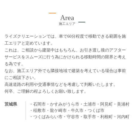
Area
施工エリア
ライズクリエーションでは、車で60分程度で移動できる範囲を施
工エリアと定めています。
これは、ご相談から建築中はもちろん、お引き渡し後のアフター
サービスをスムーズに行う為にかけられる移動時間の限界と考え
る為です。
なお、施工エリア外でも隣接地域で建築を考えている場合は事前
にご相談下さい。
高速道路の利用や交通事情などを考慮して判断いたします。
何卒、ご理解の程よろしくお願い致します。
茨城県
・石岡市
・かすみがうら市
・土浦市
・阿見町
・美浦村
・稲敷市
・龍ケ崎市
・牛久市
・つくば市
・つくばみらい市
・守谷市
・取手市
・利根町
・河内町