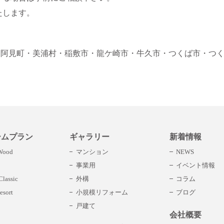
たします。
・阿見町
・美浦村
・稲敷市
・龍ケ崎市
・牛久市
・つくば市
・つ
ームプラン
ギャラリー
新着情報
 Wood
マンション
NEWS
事業用
イベント情報
lassic
外構
コラム
esort
小規模リフォーム
ブログ
戸建て
会社概要