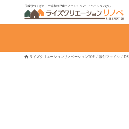
コ
ナ
茨城県つくば市・土浦市の戸建て／マンションリノベーションなら
ン
ビ
テ
ゲ
ン
ー
ツ
シ
へ
ョ
ス
ン
キ
に
ライズクリエーションリノベーションTOP
添付ファイル
DS
ッ
移
プ
動