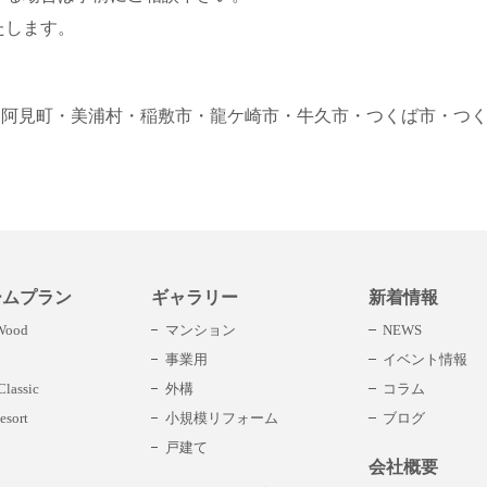
たします。
・阿見町
・美浦村
・稲敷市
・龍ケ崎市
・牛久市
・つくば市
・つ
ームプラン
ギャラリー
新着情報
 Wood
マンション
NEWS
事業用
イベント情報
lassic
外構
コラム
esort
小規模リフォーム
ブログ
戸建て
会社概要