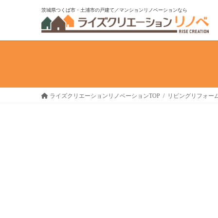
コ
ナ
茨城県つくば市・土浦市の戸建て／マンションリノベーションなら
ン
ビ
テ
ゲ
ン
ー
ツ
シ
へ
ョ
ス
ン
キ
に
ライズクリエーションリノベーションTOP
リビングリフォー
ッ
移
プ
動