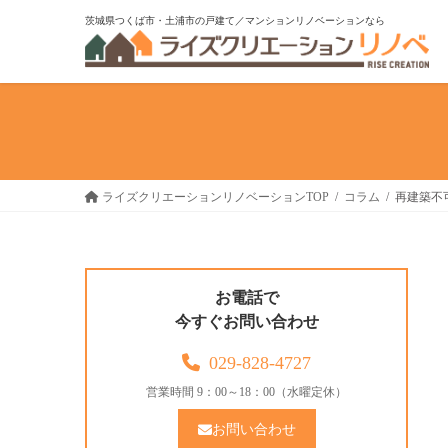
コ
ナ
茨城県つくば市・土浦市の戸建て／マンションリノベーションなら
ン
ビ
テ
ゲ
ン
ー
ツ
シ
へ
ョ
ス
ン
キ
に
ライズクリエーションリノベーションTOP
コラム
再建築不
ッ
移
プ
動
お電話で
今すぐお問い合わせ
029-828-4727
営業時間 9：00～18：00（水曜定休）
お問い合わせ