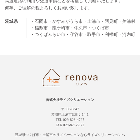
高速道路の利用や交通事情などを考慮して判断いたします。
何卒、ご理解の程よろしくお願い致します。
茨城県
・石岡市
・かすみがうら市
・土浦市
・阿見町
・美浦村
・稲敷市
・龍ケ崎市
・牛久市
・つくば市
・つくばみらい市
・守谷市
・取手市
・利根町
・河内町
株式会社ライズクリエーション
〒300-0847
茨城県土浦市卸町2-14-1
TEL 029-828-4727
FAX 029-828-5072
茨城県つくば市・土浦市の
リノベーションならライズクリエーションへ