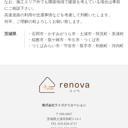
なお、施工エリア外でも隣接地域で建築を考えている場合は事前
にご相談下さい。
高速道路の利用や交通事情などを考慮して判断いたします。
何卒、ご理解の程よろしくお願い致します。
茨城県
・石岡市
・かすみがうら市
・土浦市
・阿見町
・美浦村
・稲敷市
・龍ケ崎市
・牛久市
・つくば市
・つくばみらい市
・守谷市
・取手市
・利根町
・河内町
株式会社ライズクリエーション
〒300-0847
茨城県土浦市卸町2-14-1
TEL 029-828-4727