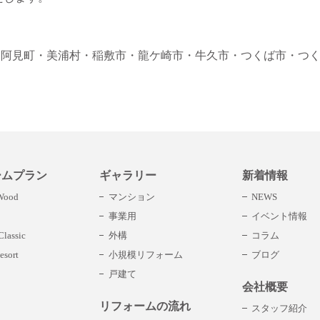
・阿見町
・美浦村
・稲敷市
・龍ケ崎市
・牛久市
・つくば市
・つ
ームプラン
ギャラリー
新着情報
 Wood
マンション
NEWS
事業用
イベント情報
lassic
外構
コラム
esort
小規模リフォーム
ブログ
戸建て
会社概要
リフォームの流れ
スタッフ紹介