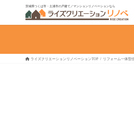
コ
ナ
茨城県つくば市・土浦市の戸建て／マンションリノベーションなら
ン
ビ
テ
ゲ
ン
ー
ツ
シ
へ
ョ
ス
ン
キ
に
ライズクリエーションリノベーションTOP
リフォーム一体型
ッ
移
プ
動