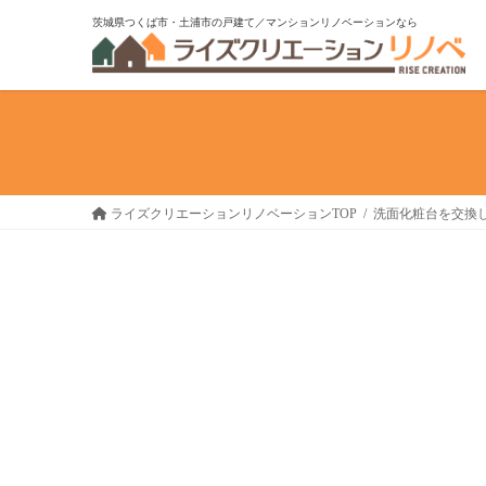
コ
ナ
茨城県つくば市・土浦市の戸建て／マンションリノベーションなら
ン
ビ
テ
ゲ
ン
ー
ツ
シ
へ
ョ
ス
ン
キ
に
ライズクリエーションリノベーションTOP
洗面化粧台を交換
ッ
移
プ
動