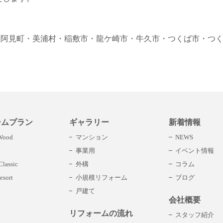
・阿見町
・美浦村
・稲敷市
・龍ケ崎市
・牛久市
・つくば市
・つ
ームプラン
ギャラリー
新着情報
 Wood
マンション
NEWS
事業用
イベント情報
lassic
外構
コラム
esort
小規模リフォーム
ブログ
戸建て
会社概要
リフォームの流れ
スタッフ紹介