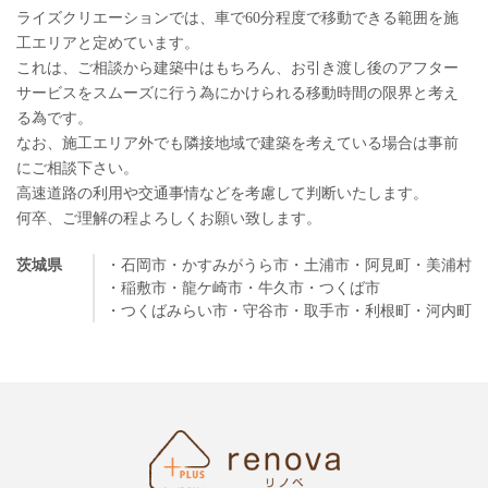
ライズクリエーションでは、車で60分程度で移動できる範囲を施
工エリアと定めています。
これは、ご相談から建築中はもちろん、お引き渡し後のアフター
サービスをスムーズに行う為にかけられる移動時間の限界と考え
る為です。
なお、施工エリア外でも隣接地域で建築を考えている場合は事前
にご相談下さい。
高速道路の利用や交通事情などを考慮して判断いたします。
何卒、ご理解の程よろしくお願い致します。
茨城県
・石岡市
・かすみがうら市
・土浦市
・阿見町
・美浦村
・稲敷市
・龍ケ崎市
・牛久市
・つくば市
・つくばみらい市
・守谷市
・取手市
・利根町
・河内町