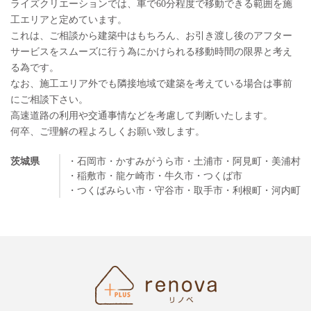
ライズクリエーションでは、車で60分程度で移動できる範囲を施
工エリアと定めています。
これは、ご相談から建築中はもちろん、お引き渡し後のアフター
サービスをスムーズに行う為にかけられる移動時間の限界と考え
る為です。
なお、施工エリア外でも隣接地域で建築を考えている場合は事前
にご相談下さい。
高速道路の利用や交通事情などを考慮して判断いたします。
何卒、ご理解の程よろしくお願い致します。
茨城県
・石岡市
・かすみがうら市
・土浦市
・阿見町
・美浦村
・稲敷市
・龍ケ崎市
・牛久市
・つくば市
・つくばみらい市
・守谷市
・取手市
・利根町
・河内町