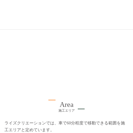
ら市
龍ヶ崎市
つくばみら
い市
Area
施工エリア
ライズクリエーションでは、車で60分程度で移動できる範囲を施
工エリアと定めています。