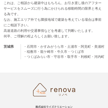
これは、ご相談から建築中はもちろん、お引き渡し後のアフター
サービスをスムーズに行う為にかけられる移動時間の限界と考え
る為です。
なお、施工エリア外でも隣接地域で建築を考えている場合は事前
にご相談下さい。
高速道路の利用や交通事情などを考慮して判断いたします。
何卒、ご理解の程よろしくお願い致します。
茨城県
・石岡市
・かすみがうら市
・土浦市
・阿見町
・美浦村
・稲敷市
・龍ケ崎市
・牛久市
・つくば市
・つくばみらい市
・守谷市
・取手市
・利根町
・河内町
株式会社ライズクリエーション