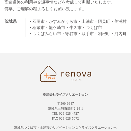
高速道路の利用や交通事情などを考慮して判断いたします。
何卒、ご理解の程よろしくお願い致します。
茨城県
・石岡市
・かすみがうら市
・土浦市
・阿見町
・美浦村
・稲敷市
・龍ケ崎市
・牛久市
・つくば市
・つくばみらい市
・守谷市
・取手市
・利根町
・河内町
株式会社ライズクリエーション
〒300-0847
茨城県土浦市卸町2-14-1
TEL 029-828-4727
FAX 029-828-5072
茨城県つくば市・土浦市の
リノベーションならライズクリエーションへ