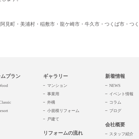
・阿見町
・美浦村
・稲敷市
・龍ケ崎市
・牛久市
・つくば市
・つ
ームプラン
ギャラリー
新着情報
 Wood
マンション
NEWS
事業用
イベント情報
lassic
外構
コラム
esort
小規模リフォーム
ブログ
戸建て
会社概要
リフォームの流れ
スタッフ紹介