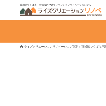
コ
ナ
茨城県つくば市・土浦市の戸建て／マンションリノベーションなら
ン
ビ
テ
ゲ
ン
ー
ツ
シ
へ
ョ
ス
ン
キ
に
ライズクリエーションリノベーションTOP
茨城県つくば市戸建
ッ
移
プ
動