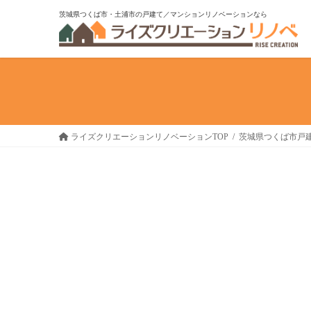
コ
ナ
茨城県つくば市・土浦市の戸建て／マンションリノベーションなら
ン
ビ
テ
ゲ
ン
ー
ツ
シ
へ
ョ
ス
ン
キ
に
ライズクリエーションリノベーションTOP
茨城県つくば市戸建
ッ
移
プ
動