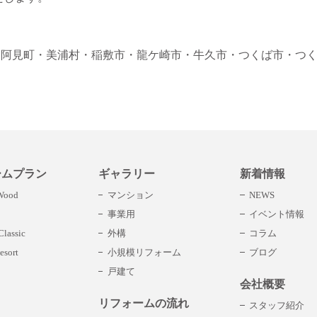
・阿見町
・美浦村
・稲敷市
・龍ケ崎市
・牛久市
・つくば市
・つ
ームプラン
ギャラリー
新着情報
 Wood
マンション
NEWS
事業用
イベント情報
lassic
外構
コラム
esort
小規模リフォーム
ブログ
戸建て
会社概要
リフォームの流れ
スタッフ紹介