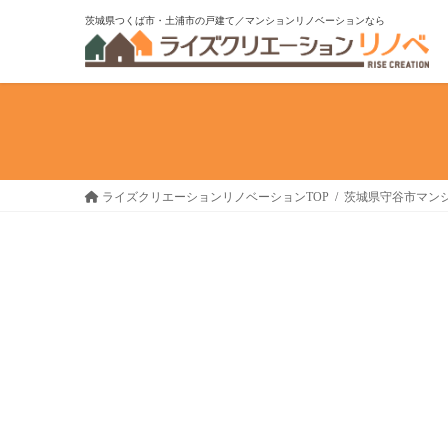
コ
ナ
茨城県つくば市・土浦市の戸建て／マンションリノベーションなら
ン
ビ
テ
ゲ
ン
ー
ツ
シ
へ
ョ
ス
ン
キ
に
ライズクリエーションリノベーションTOP
茨城県守谷市マンシ
ッ
移
プ
動