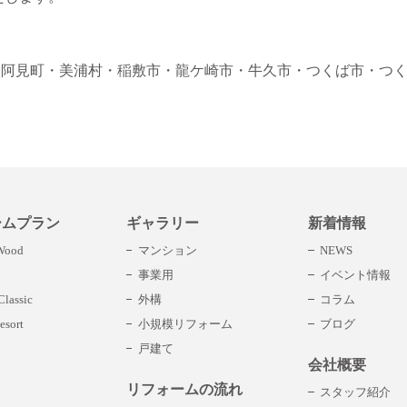
・阿見町
・美浦村
・稲敷市
・龍ケ崎市
・牛久市
・つくば市
・つ
ームプラン
ギャラリー
新着情報
 Wood
マンション
NEWS
事業用
イベント情報
lassic
外構
コラム
esort
小規模リフォーム
ブログ
戸建て
会社概要
リフォームの流れ
スタッフ紹介