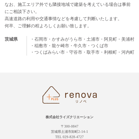
なお、施工エリア外でも隣接地域で建築を考えている場合は事前
にご相談下さい。
高速道路の利用や交通事情などを考慮して判断いたします。
何卒、ご理解の程よろしくお願い致します。
茨城県
・石岡市
・かすみがうら市
・土浦市
・阿見町
・美浦村
・稲敷市
・龍ケ崎市
・牛久市
・つくば市
・つくばみらい市
・守谷市
・取手市
・利根町
・河内町
株式会社ライズクリエーション
〒300-0847
茨城県土浦市卸町2-14-1
TEL 029-828-4727