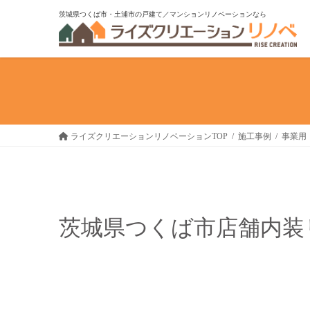
コ
ナ
茨城県つくば市・土浦市の戸建て／マンションリノベーションなら
ン
ビ
テ
ゲ
ン
ー
ツ
シ
へ
ョ
ス
ン
キ
に
ライズクリエーションリノベーションTOP
施工事例
事業用
ッ
移
プ
動
茨城県つくば市店舗内装