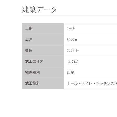
建築データ
工期
1
ヶ月
広さ
約50㎡
費用
180万円
施工エリア
つくば
物件種別
店舗
施工箇所
ホール・トイレ・キッチンス