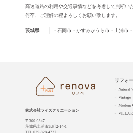
高速道路の利用や交通事情などを考慮して判断い
何卒、ご理解の程よろしくお願い致します。
茨城県
・石岡市
・かすみがうら市
・土浦市
リフォ
Natural
Vintage
Modern C
株式会社ライズクリエーション
VILLA R
〒300-0847
茨城県土浦市卸町2-14-1
TEL 029-828-4727