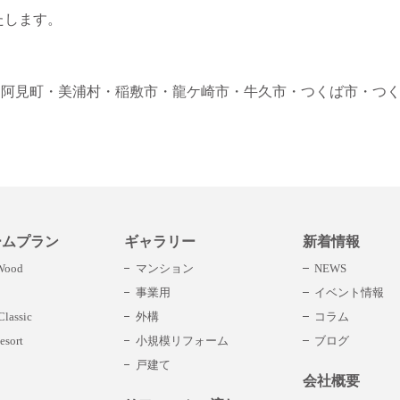
たします。
・阿見町
・美浦村
・稲敷市
・龍ケ崎市
・牛久市
・つくば市
・つ
ームプラン
ギャラリー
新着情報
 Wood
マンション
NEWS
事業用
イベント情報
lassic
外構
コラム
esort
小規模リフォーム
ブログ
戸建て
会社概要