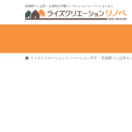
コ
ナ
茨城県つくば市・土浦市の戸建て／マンションリノベーションなら
ン
ビ
テ
ゲ
ン
ー
ツ
シ
へ
ョ
ス
ン
キ
に
ライズクリエーションリノベーションTOP
茨城県つくば市キ
ッ
移
プ
動