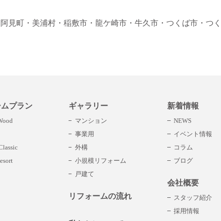
・阿見町
・美浦村
・稲敷市
・龍ケ崎市
・牛久市
・つくば市
・つ
ームプラン
ギャラリー
新着情報
 Wood
マンション
NEWS
事業用
イベント情報
lassic
外構
コラム
esort
小規模リフォーム
ブログ
戸建て
会社概要
リフォームの流れ
スタッフ紹介
採用情報