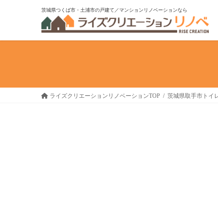
コ
ナ
茨城県つくば市・土浦市の戸建て／マンションリノベーションなら
ン
ビ
テ
ゲ
ン
ー
ツ
シ
へ
ョ
ス
ン
キ
に
ライズクリエーションリノベーションTOP
茨城県取手市トイ
ッ
移
プ
動