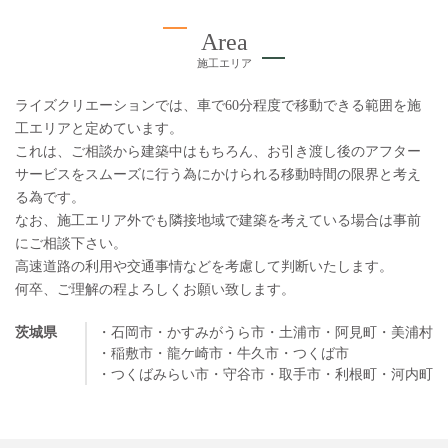
Area
施工エリア
ライズクリエーションでは、車で60分程度で移動できる範囲を施
工エリアと定めています。
これは、ご相談から建築中はもちろん、お引き渡し後のアフター
サービスをスムーズに行う為にかけられる移動時間の限界と考え
る為です。
なお、施工エリア外でも隣接地域で建築を考えている場合は事前
にご相談下さい。
高速道路の利用や交通事情などを考慮して判断いたします。
何卒、ご理解の程よろしくお願い致します。
茨城県
・石岡市
・かすみがうら市
・土浦市
・阿見町
・美浦村
・稲敷市
・龍ケ崎市
・牛久市
・つくば市
・つくばみらい市
・守谷市
・取手市
・利根町
・河内町