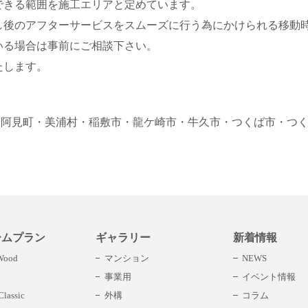
できる範囲を施工エリアと定めています。
し後のアフターサービスをスムーズに行う為にかけられる移動
いる場合は事前にご相談下さい。
たします。
・阿見町
・美浦村
・稲敷市
・龍ケ崎市
・牛久市
・つくば市
・つ
ームプラン
ギャラリー
新着情報
 Wood
マンション
NEWS
事業用
イベント情報
lassic
外構
コラム