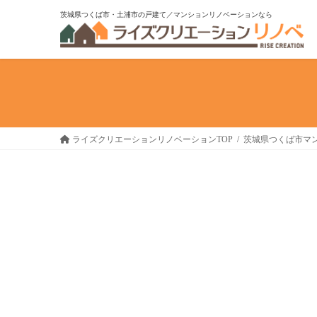
コ
ナ
茨城県つくば市・土浦市の戸建て／マンションリノベーションなら
ン
ビ
テ
ゲ
ン
ー
ツ
シ
へ
ョ
ス
ン
キ
に
ライズクリエーションリノベーションTOP
茨城県つくば市マ
ッ
移
プ
動