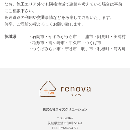
なお、施工エリア外でも隣接地域で建築を考えている場合は事前
にご相談下さい。
高速道路の利用や交通事情などを考慮して判断いたします。
何卒、ご理解の程よろしくお願い致します。
茨城県
・石岡市
・かすみがうら市
・土浦市
・阿見町
・美浦村
・稲敷市
・龍ケ崎市
・牛久市
・つくば市
・つくばみらい市
・守谷市
・取手市
・利根町
・河内町
株式会社ライズクリエーション
〒300-0847
茨城県土浦市卸町2-14-1
TEL 029-828-4727