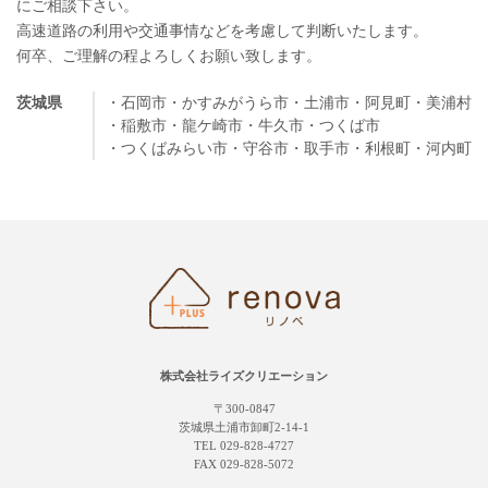
にご相談下さい。
高速道路の利用や交通事情などを考慮して判断いたします。
何卒、ご理解の程よろしくお願い致します。
茨城県
・石岡市
・かすみがうら市
・土浦市
・阿見町
・美浦村
・稲敷市
・龍ケ崎市
・牛久市
・つくば市
・つくばみらい市
・守谷市
・取手市
・利根町
・河内町
株式会社ライズクリエーション
〒300-0847
茨城県土浦市卸町2-14-1
TEL 029-828-4727
FAX 029-828-5072