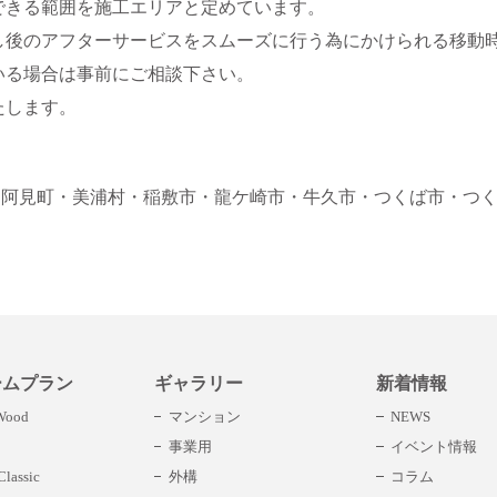
できる範囲を施工エリアと定めています。
し後のアフターサービスをスムーズに行う為にかけられる移動
いる場合は事前にご相談下さい。
たします。
・阿見町
・美浦村
・稲敷市
・龍ケ崎市
・牛久市
・つくば市
・つ
ームプラン
ギャラリー
新着情報
 Wood
マンション
NEWS
事業用
イベント情報
lassic
外構
コラム