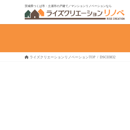
コ
ナ
茨城県つくば市・土浦市の戸建て／マンションリノベーションなら
ン
ビ
テ
ゲ
ン
ー
ツ
シ
へ
ョ
ス
ン
キ
に
ライズクリエーションリノベーションTOP
DSC03832
ッ
移
プ
動