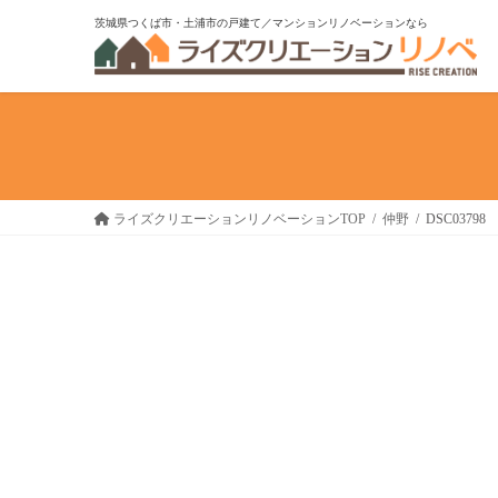
コ
ナ
茨城県つくば市・土浦市の戸建て／マンションリノベーションなら
ン
ビ
テ
ゲ
ン
ー
ツ
シ
へ
ョ
ス
ン
キ
に
ライズクリエーションリノベーションTOP
仲野
DSC03798
ッ
移
プ
動