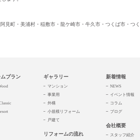
・阿見町
・美浦村
・稲敷市
・龍ケ崎市
・牛久市
・つくば市
・つ
ームプラン
ギャラリー
新着情報
 Wood
マンション
NEWS
事業用
イベント情報
lassic
外構
コラム
esort
小規模リフォーム
ブログ
戸建て
会社概要
リフォームの流れ
スタッフ紹介