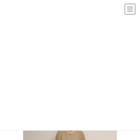
コ
ナ
茨城県つくば市・土浦市の戸建て／マンションリノベーションなら
ン
ビ
テ
ゲ
ン
ー
ツ
シ
投稿
へ
ョ
ス
ン
キ
に
ライズクリエーションリノベーションTOP
代表取締役 石井
ogiwara
ッ
移
プ
動
2022年10月28日
/ 最終更新日時 :
2022年10月28日
ogiwara