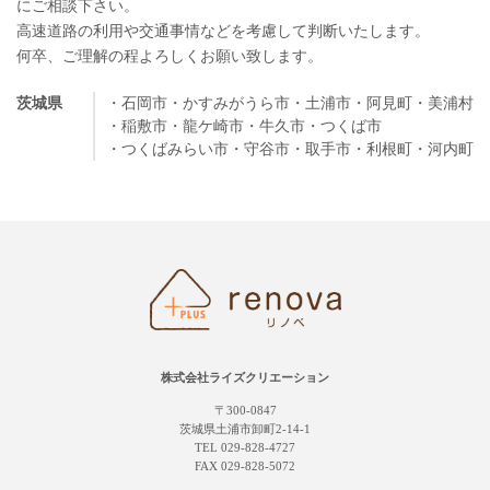
にご相談下さい。
高速道路の利用や交通事情などを考慮して判断いたします。
何卒、ご理解の程よろしくお願い致します。
茨城県
・石岡市
・かすみがうら市
・土浦市
・阿見町
・美浦村
・稲敷市
・龍ケ崎市
・牛久市
・つくば市
・つくばみらい市
・守谷市
・取手市
・利根町
・河内町
株式会社ライズクリエーション
〒300-0847
茨城県土浦市卸町2-14-1
TEL 029-828-4727
FAX 029-828-5072