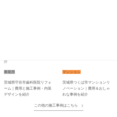
マンション
戸建て
茨城県つくば市マンションリ
茨城県土浦市古民家リノベー
ノベーション｜施工事例・内
ション｜昭和の良いところを
装デザインを紹介
残しつつ…
戸建て
マンション
茨城県つくば市戸建てフルリ
茨城県土浦市マンションフル
ノベーション｜費用と事例紹
リノベーション事例
介
事業用
マンション
茨城県守谷市歯科医院リフォ
茨城県つくば市マンションリ
ーム｜費用と施工事例・内装
ノベーション｜費用＆おしゃ
デザインを紹介
れな事例を紹介
この他の施工事例はこちら