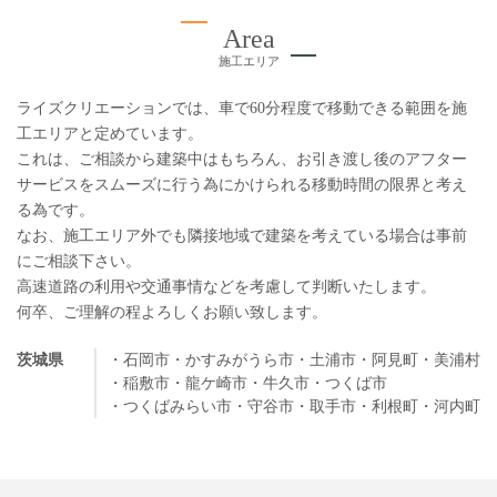
Area
施工エリア
ライズクリエーションでは、車で60分程度で移動できる範囲を施
工エリアと定めています。
これは、ご相談から建築中はもちろん、お引き渡し後のアフター
サービスをスムーズに行う為にかけられる移動時間の限界と考え
る為です。
なお、施工エリア外でも隣接地域で建築を考えている場合は事前
にご相談下さい。
高速道路の利用や交通事情などを考慮して判断いたします。
何卒、ご理解の程よろしくお願い致します。
茨城県
・石岡市
・かすみがうら市
・土浦市
・阿見町
・美浦村
・稲敷市
・龍ケ崎市
・牛久市
・つくば市
・つくばみらい市
・守谷市
・取手市
・利根町
・河内町