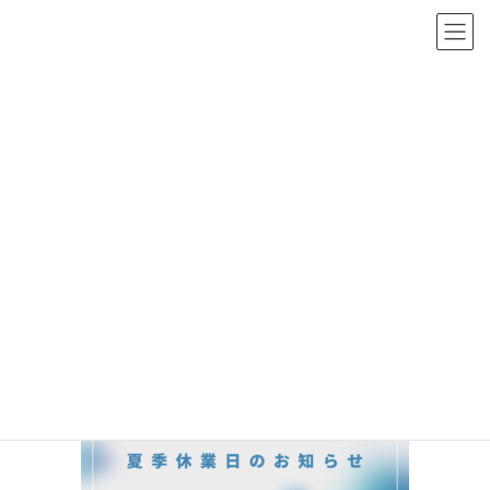
コ
ナ
茨城県つくば市・土浦市の戸建て／マンションリノベーションなら
ン
ビ
テ
ゲ
ン
ー
ツ
シ
投稿
へ
ョ
ス
ン
キ
に
ライズクリエーションリノベーションTOP
【2024年】夏季休業日のお知らせ
ッ
移
夏季休業日のお知らせ_blog
プ
動
2024年7月25日
/ 最終更新日時 :
2024年7月25日
夏季休業日のお知らせ_blog