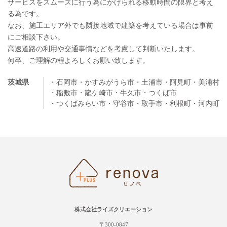
サービスをスムーズに行う為にかけられる移動時間の限界と考え
る為です。
なお、施工エリア外でも隣接地域で建築を考えている場合は事前
にご相談下さい。
高速道路の利用や交通事情などを考慮して判断いたします。
何卒、ご理解の程よろしくお願い致します。
茨城県
・石岡市
・かすみがうら市
・土浦市
・阿見町
・美浦村
・稲敷市
・龍ケ崎市
・牛久市
・つくば市
・つくばみらい市
・守谷市
・取手市
・利根町
・河内町
株式会社ライズクリエーション
〒300-0847