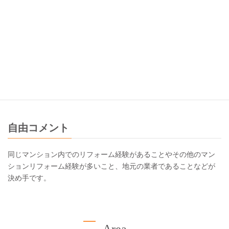
仕上がり
1 2 3 4 5 6 7 8
9
10
予定通りの工期期間内で、ほぼイメージ通り、希望通りの仕上が
りに満足です。
自由コメント
同じマンション内でのリフォーム経験があることやその他のマン
ションリフォーム経験が多いこと、地元の業者であることなどが
決め手です。
Area