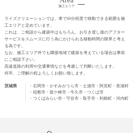
施工エリア
ライズクリエーションでは、車で60分程度で移動できる範囲を施
工エリアと定めています。
これは、ご相談から建築中はもちろん、お引き渡し後のアフター
サービスをスムーズに行う為にかけられる移動時間の限界と考え
る為です。
なお、施工エリア外でも隣接地域で建築を考えている場合は事前
にご相談下さい。
高速道路の利用や交通事情などを考慮して判断いたします。
何卒、ご理解の程よろしくお願い致します。
茨城県
・石岡市
・かすみがうら市
・土浦市
・阿見町
・美浦村
・稲敷市
・龍ケ崎市
・牛久市
・つくば市
・つくばみらい市
・守谷市
・取手市
・利根町
・河内町