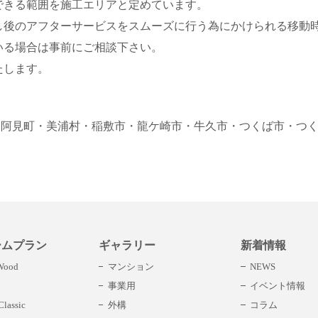
できる範囲を施工エリアと定めています。
し後のアフターサービスをスムーズに行う為にかけられる移動
いる場合は事前にご相談下さい。
たします。
・阿見町
・美浦村
・稲敷市
・龍ケ崎市
・牛久市
・つくば市
・つ
ームプラン
ギャラリー
新着情報
 Wood
マンション
NEWS
事業用
イベント情報
lassic
外構
コラム