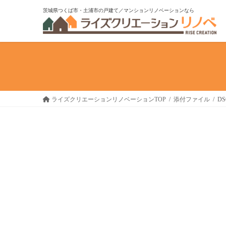
コ
ナ
茨城県つくば市・土浦市の戸建て／マンションリノベーションなら
ン
ビ
テ
ゲ
ン
ー
ツ
シ
へ
ョ
ス
ン
キ
に
ライズクリエーションリノベーションTOP
添付ファイル
DS
ッ
移
プ
動