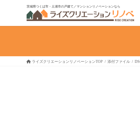
コ
ナ
茨城県つくば市・土浦市の戸建て／マンションリノベーションなら
ン
ビ
テ
ゲ
ン
ー
ツ
シ
へ
ョ
ス
ン
キ
に
ライズクリエーションリノベーションTOP
添付ファイル
DS
ッ
移
プ
動