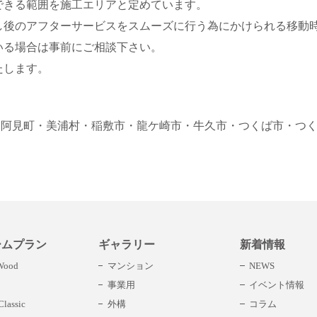
できる範囲を施工エリアと定めています。
し後のアフターサービスをスムーズに行う為にかけられる移動
いる場合は事前にご相談下さい。
たします。
・阿見町
・美浦村
・稲敷市
・龍ケ崎市
・牛久市
・つくば市
・つ
ームプラン
ギャラリー
新着情報
 Wood
マンション
NEWS
事業用
イベント情報
lassic
外構
コラム