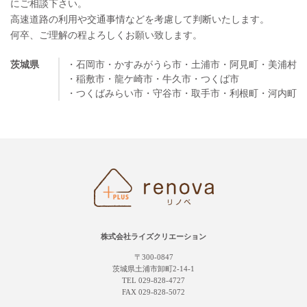
にご相談下さい。
高速道路の利用や交通事情などを考慮して判断いたします。
何卒、ご理解の程よろしくお願い致します。
茨城県
・石岡市
・かすみがうら市
・土浦市
・阿見町
・美浦村
・稲敷市
・龍ケ崎市
・牛久市
・つくば市
・つくばみらい市
・守谷市
・取手市
・利根町
・河内町
株式会社ライズクリエーション
〒300-0847
茨城県土浦市卸町2-14-1
TEL 029-828-4727
FAX 029-828-5072