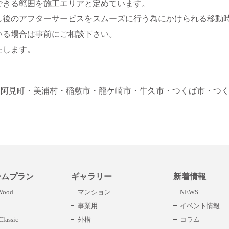
できる範囲を施工エリアと定めています。
し後のアフターサービスをスムーズに行う為にかけられる移動
いる場合は事前にご相談下さい。
たします。
・阿見町
・美浦村
・稲敷市
・龍ケ崎市
・牛久市
・つくば市
・つ
ームプラン
ギャラリー
新着情報
 Wood
マンション
NEWS
事業用
イベント情報
lassic
外構
コラム