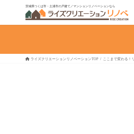
コ
ナ
茨城県つくば市・土浦市の戸建て／マンションリノベーションなら
ン
ビ
テ
ゲ
ン
ー
ツ
シ
へ
ョ
ス
ン
キ
に
ライズクリエーションリノベーションTOP
ここまで変わる！
ッ
移
プ
動