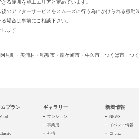
できる範囲を施工エリアと定めています。
し後のアフターサービスをスムーズに行う為にかけられる移動
いる場合は事前にご相談下さい。
たします。
・阿見町
・美浦村
・稲敷市
・龍ケ崎市
・牛久市
・つくば市
・つ
ームプラン
ギャラリー
新着情報
 Wood
マンション
NEWS
事業用
イベント情報
lassic
外構
コラム