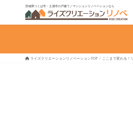
コ
ナ
茨城県つくば市・土浦市の戸建て／マンションリノベーションなら
ン
ビ
テ
ゲ
ン
ー
ツ
シ
へ
ョ
ス
ン
キ
に
ライズクリエーションリノベーションTOP
ここまで変わる！
ッ
移
プ
動