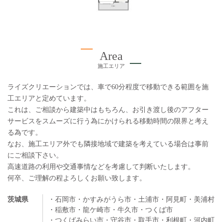
Area
施工エリア
ライズクリエーションでは、車で60分程度で移動できる範囲を施
工エリアと定めています。
これは、ご相談から建築中はもちろん、お引き渡し後のアフター
サービスをスムーズに行う為にかけられる移動時間の限界と考え
る為です。
なお、施工エリア外でも隣接地域で建築を考えている場合は事前
にご相談下さい。
高速道路の利用や交通事情などを考慮して判断いたします。
何卒、ご理解の程よろしくお願い致します。
茨城県
・石岡市
・かすみがうら市
・土浦市
・阿見町
・美浦村
・稲敷市
・龍ケ崎市
・牛久市
・つくば市
・つくばみらい市
・守谷市
・取手市
・利根町
・河内町