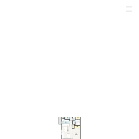
コ
ナ
茨城県つくば市・土浦市の戸建て／マンションリノベーションなら
ン
ビ
テ
ゲ
ン
ー
ツ
シ
投稿
へ
ョ
ス
ン
キ
に
ライズクリエーションリノベーションTOP
ッ
移
ここまで変わる！リフォームビフォーアフター事例集
キャッスル土浦1after
プ
動
2021年6月13日
/ 最終更新日時 :
2021年6月13日
キャッスル土浦1after