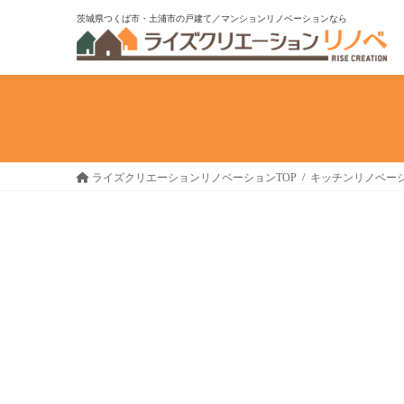
コ
ナ
茨城県つくば市・土浦市の戸建て／マンションリノベーションなら
ン
ビ
テ
ゲ
ン
ー
ツ
シ
へ
ョ
ス
ン
キ
に
ライズクリエーションリノベーションTOP
キッチンリノベー
ッ
移
プ
動