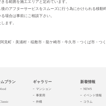
できる範囲を施工エリアと定めています。
し後のアフターサービスをスムーズに行う為にかけられる移動
いる場合は事前にご相談下さい。
たします。
・阿見町
・美浦村
・稲敷市
・龍ケ崎市
・牛久市
・つくば市
・つ
ームプラン
ギャラリー
新着情報
 Wood
マンション
NEWS
事業用
イベント情報
lassic
外構
コラム